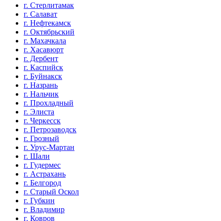
г. Стерлитамак
г. Салават
г. Нефтекамск
г. Октябрьский
г. Махачкала
г. Хасавюрт
г. Дербент
г. Каспийск
г. Буйнакск
г. Назрань
г. Нальчик
г. Прохладный
г. Элиста
г. Черкесск
г. Петрозаводск
г. Грозный
г. Урус-Мартан
г. Шали
г. Гудермес
г. Астрахань
г. Белгород
г. Старый Оскол
г. Губкин
г. Владимир
г. Ковров