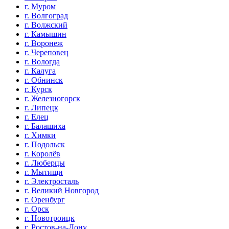
г. Муром
г. Волгоград
г. Волжский
г. Камышин
г. Воронеж
г. Череповец
г. Вологда
г. Калуга
г. Обнинск
г. Курск
г. Железногорск
г. Липецк
г. Елец
г. Балашиха
г. Химки
г. Подольск
г. Королёв
г. Люберцы
г. Мытищи
г. Электросталь
г. Великий Новгород
г. Оренбург
г. Орск
г. Новотроицк
г. Ростов-на-Дону