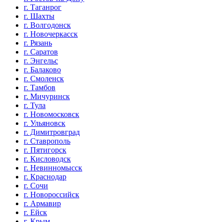
г. Таганрог
г. Шахты
г. Волгодонск
г. Новочеркасск
г. Рязань
г. Саратов
г. Энгельс
г. Балаково
г. Смоленск
г. Тамбов
г. Мичуринск
г. Тула
г. Новомосковск
г. Ульяновск
г. Димитровград
г. Ставрополь
г. Пятигорск
г. Кисловодск
г. Невинномысск
г. Краснодар
г. Сочи
г. Новороссийск
г. Армавир
г. Ейск
г. Крым