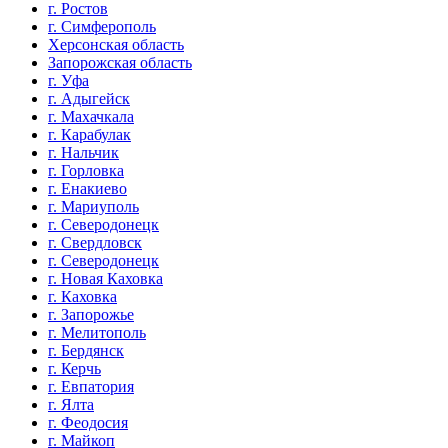
г. Ростов
г. Симферополь
Херсонская область
Запорожская область
г. Уфа
г. Адыгейск
г. Махачкала
г. Карабулак
г. Нальчик
г. Горловка
г. Енакиево
г. Мариуполь
г. Северодонецк
г. Свердловск
г. Северодонецк
г. Новая Каховка
г. Каховка
г. Запорожье
г. Мелитополь
г. Бердянск
г. Керчь
г. Евпатория
г. Ялта
г. Феодосия
г. Майкоп