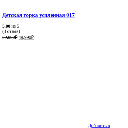
Детская горка усиленная 017
5.00
из 5
(
3
отзыв)
Первоначальная
Текущая
59,990
₽
49,990
₽
цена
цена:
составляла
49,990₽.
59,990₽.
Добавить в