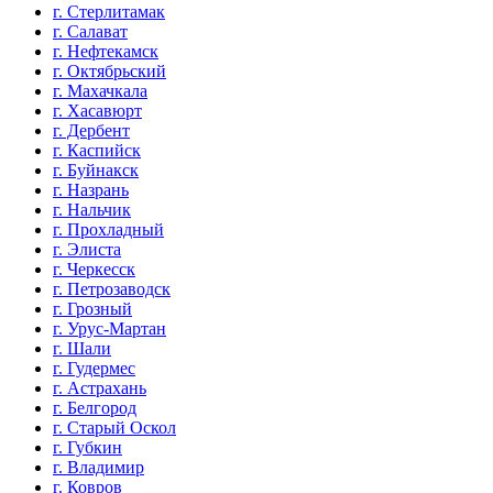
г. Стерлитамак
г. Салават
г. Нефтекамск
г. Октябрьский
г. Махачкала
г. Хасавюрт
г. Дербент
г. Каспийск
г. Буйнакск
г. Назрань
г. Нальчик
г. Прохладный
г. Элиста
г. Черкесск
г. Петрозаводск
г. Грозный
г. Урус-Мартан
г. Шали
г. Гудермес
г. Астрахань
г. Белгород
г. Старый Оскол
г. Губкин
г. Владимир
г. Ковров