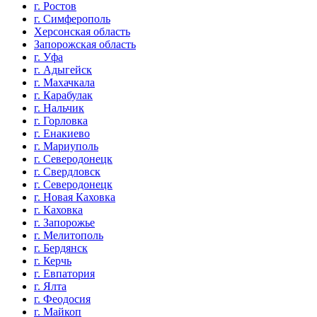
г. Ростов
г. Симферополь
Херсонская область
Запорожская область
г. Уфа
г. Адыгейск
г. Махачкала
г. Карабулак
г. Нальчик
г. Горловка
г. Енакиево
г. Мариуполь
г. Северодонецк
г. Свердловск
г. Северодонецк
г. Новая Каховка
г. Каховка
г. Запорожье
г. Мелитополь
г. Бердянск
г. Керчь
г. Евпатория
г. Ялта
г. Феодосия
г. Майкоп