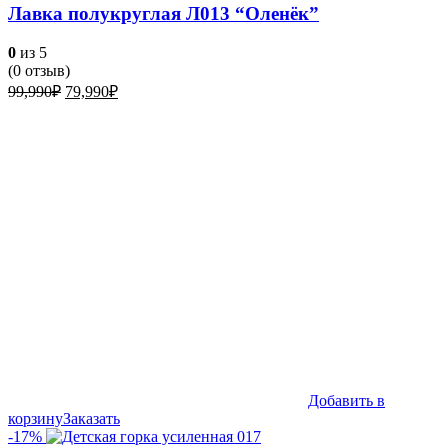
Лавка полукруглая Л013 “Оленёк”
0
из 5
(
0
отзыв)
Первоначальная
Текущая
99,990
₽
79,990
₽
цена
цена:
составляла
79,990₽.
99,990₽.
Добавить в
корзину
Заказать
-17%