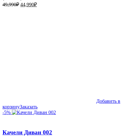
Первоначальная
Текущая
49,990
₽
44,990
₽
цена
цена:
составляла
44,990₽.
49,990₽.
Добавить в
корзину
Заказать
-5%
Качели Диван 002