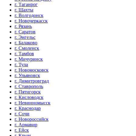
г. Таганрог
г. Шахты
г. Волгодонск
г. Новочеркасск
г. Рязань
г. Саратов
г. Энгельс
г. Балаково
г. Смоленск
г. Тамбов
г. Мичуринск
г. Тула
г. Новомосковск
г. Ульяновск
г. Димитровград
г. Ставрополь
г. Пятигорск
г. Кисловодск
г. Невинномысск
г. Краснодар
г. Сочи
г. Новороссийск
г. Армавир
г. Ейск
г. Крым