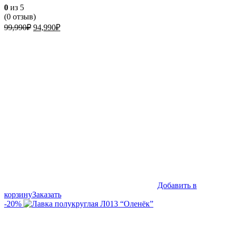
0
из 5
(
0
отзыв)
Первоначальная
Текущая
99,990
₽
94,990
₽
цена
цена:
составляла
94,990₽.
99,990₽.
Добавить в
корзину
Заказать
-20%