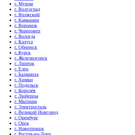
г. Муром
г. Волгоград
г. Волжский
г. Камышин
г. Воронеж
г. Череповец
г. Вологда
г. Калуга
г. Обнинск
г. Курск
г. Железногорск
г. Липецк
г. Елец
г. Балашиха
г. Химки
г. Подольск
г. Королёв
г. Люберцы
г. Мытищи
г. Электросталь
г. Великий Новгород
г. Оренбург
г. Орск
г. Новотроицк
г. Ростов-на-Дону