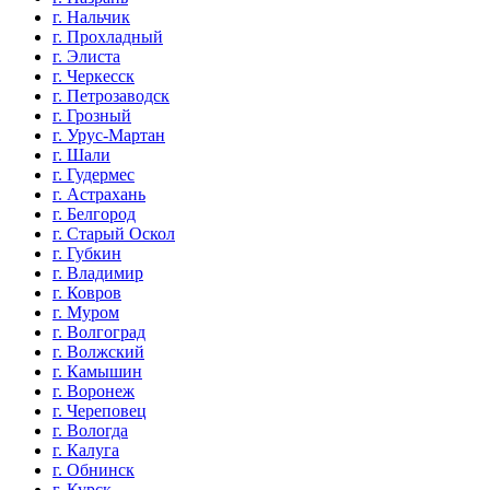
г. Нальчик
г. Прохладный
г. Элиста
г. Черкесск
г. Петрозаводск
г. Грозный
г. Урус-Мартан
г. Шали
г. Гудермес
г. Астрахань
г. Белгород
г. Старый Оскол
г. Губкин
г. Владимир
г. Ковров
г. Муром
г. Волгоград
г. Волжский
г. Камышин
г. Воронеж
г. Череповец
г. Вологда
г. Калуга
г. Обнинск
г. Курск