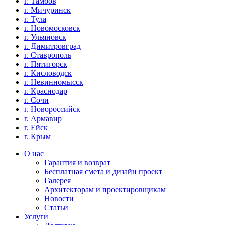
г. Тамбов
г. Мичуринск
г. Тула
г. Новомосковск
г. Ульяновск
г. Димитровград
г. Ставрополь
г. Пятигорск
г. Кисловодск
г. Невинномысск
г. Краснодар
г. Сочи
г. Новороссийск
г. Армавир
г. Ейск
г. Крым
О нас
Гарантия и возврат
Бесплатная смета и дизайн проект
Галерея
Архитекторам и проектировщикам
Новости
Статьи
Услуги