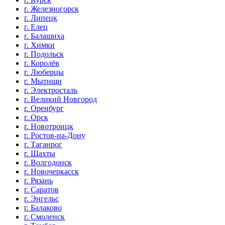
г. Железногорск
г. Липецк
г. Елец
г. Балашиха
г. Химки
г. Подольск
г. Королёв
г. Люберцы
г. Мытищи
г. Электросталь
г. Великий Новгород
г. Оренбург
г. Орск
г. Новотроицк
г. Ростов-на-Дону
г. Таганрог
г. Шахты
г. Волгодонск
г. Новочеркасск
г. Рязань
г. Саратов
г. Энгельс
г. Балаково
г. Смоленск