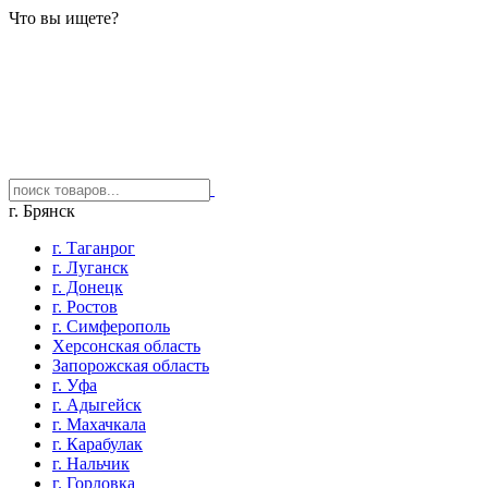
Что вы ищете?
г. Брянск
г. Таганрог
г. Луганск
г. Донецк
г. Ростов
г. Симферополь
Херсонская область
Запорожская область
г. Уфа
г. Адыгейск
г. Махачкала
г. Карабулак
г. Нальчик
г. Горловка