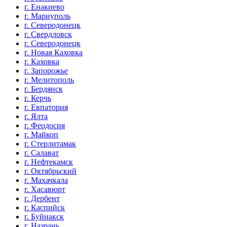
г. Енакиево
г. Мариуполь
г. Северодонецк
г. Свердловск
г. Северодонецк
г. Новая Каховка
г. Каховка
г. Запорожье
г. Мелитополь
г. Бердянск
г. Керчь
г. Евпатория
г. Ялта
г. Феодосия
г. Майкоп
г. Стерлитамак
г. Салават
г. Нефтекамск
г. Октябрьский
г. Махачкала
г. Хасавюрт
г. Дербент
г. Каспийск
г. Буйнакск
г. Назрань