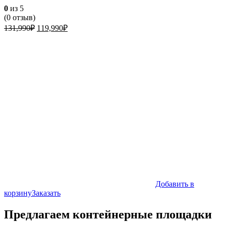
0
из 5
(
0
отзыв)
Первоначальная
Текущая
131,990
₽
119,990
₽
цена
цена:
составляла
119,990₽.
131,990₽.
Добавить в
корзину
Заказать
Предлагаем контейнерные площадки