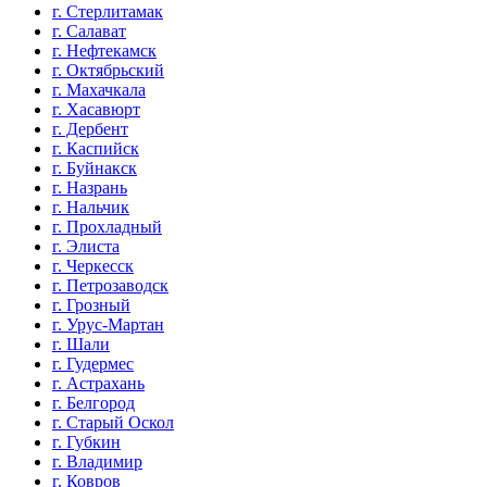
г. Стерлитамак
г. Салават
г. Нефтекамск
г. Октябрьский
г. Махачкала
г. Хасавюрт
г. Дербент
г. Каспийск
г. Буйнакск
г. Назрань
г. Нальчик
г. Прохладный
г. Элиста
г. Черкесск
г. Петрозаводск
г. Грозный
г. Урус-Мартан
г. Шали
г. Гудермес
г. Астрахань
г. Белгород
г. Старый Оскол
г. Губкин
г. Владимир
г. Ковров