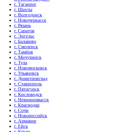
г. Таганрог
г. Шахты
г. Волгодонск
г. Новочеркасск
г. Рязань
г. Саратов
г. Энгельс
г. Балаково
г. Смоленск
г. Тамбов
г. Мичуринск
г. Тула
г. Новомосковск
г. Ульяновск
г. Димитровград
г. Ставрополь
г. Пятигорск
г. Кисловодск
г. Невинномысск
г. Краснодар
г. Сочи
г. Новороссийск
г. Армавир
г. Ейск
г. Крым