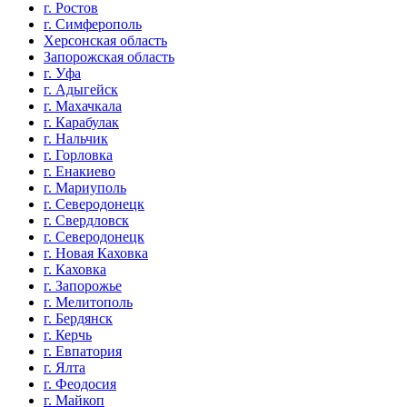
г. Ростов
г. Симферополь
Херсонская область
Запорожская область
г. Уфа
г. Адыгейск
г. Махачкала
г. Карабулак
г. Нальчик
г. Горловка
г. Енакиево
г. Мариуполь
г. Северодонецк
г. Свердловск
г. Северодонецк
г. Новая Каховка
г. Каховка
г. Запорожье
г. Мелитополь
г. Бердянск
г. Керчь
г. Евпатория
г. Ялта
г. Феодосия
г. Майкоп