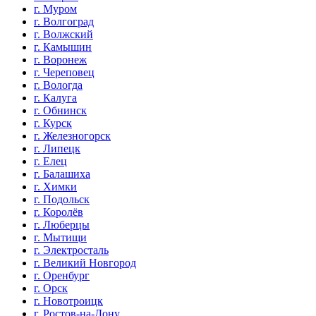
г. Муром
г. Волгоград
г. Волжский
г. Камышин
г. Воронеж
г. Череповец
г. Вологда
г. Калуга
г. Обнинск
г. Курск
г. Железногорск
г. Липецк
г. Елец
г. Балашиха
г. Химки
г. Подольск
г. Королёв
г. Люберцы
г. Мытищи
г. Электросталь
г. Великий Новгород
г. Оренбург
г. Орск
г. Новотроицк
г. Ростов-на-Дону