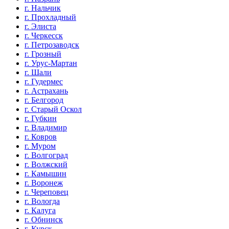
г. Нальчик
г. Прохладный
г. Элиста
г. Черкесск
г. Петрозаводск
г. Грозный
г. Урус-Мартан
г. Шали
г. Гудермес
г. Астрахань
г. Белгород
г. Старый Оскол
г. Губкин
г. Владимир
г. Ковров
г. Муром
г. Волгоград
г. Волжский
г. Камышин
г. Воронеж
г. Череповец
г. Вологда
г. Калуга
г. Обнинск
г. Курск