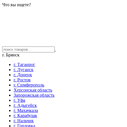
Что вы ищете?
г. Брянск
г. Таганрог
г. Луганск
г. Донецк
г. Ростов
г. Симферополь
Херсонская область
Запорожская область
г. Уфа
г. Адыгейск
г. Махачкала
г. Карабулак
г. Нальчик
г. Горловка