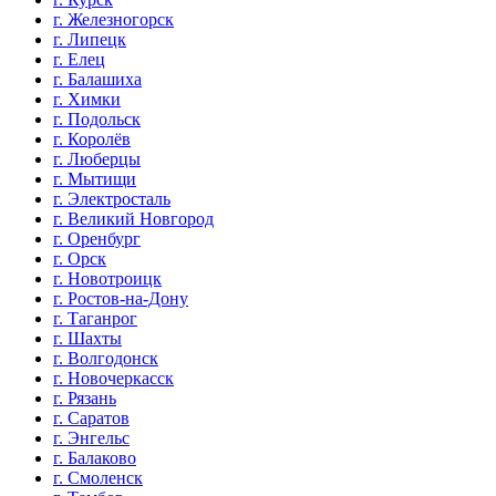
г. Железногорск
г. Липецк
г. Елец
г. Балашиха
г. Химки
г. Подольск
г. Королёв
г. Люберцы
г. Мытищи
г. Электросталь
г. Великий Новгород
г. Оренбург
г. Орск
г. Новотроицк
г. Ростов-на-Дону
г. Таганрог
г. Шахты
г. Волгодонск
г. Новочеркасск
г. Рязань
г. Саратов
г. Энгельс
г. Балаково
г. Смоленск