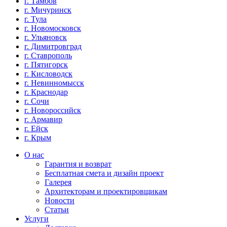
г. Тамбов
г. Мичуринск
г. Тула
г. Новомосковск
г. Ульяновск
г. Димитровград
г. Ставрополь
г. Пятигорск
г. Кисловодск
г. Невинномысск
г. Краснодар
г. Сочи
г. Новороссийск
г. Армавир
г. Ейск
г. Крым
О нас
Гарантия и возврат
Бесплатная смета и дизайн проект
Галерея
Архитекторам и проектировщикам
Новости
Статьи
Услуги