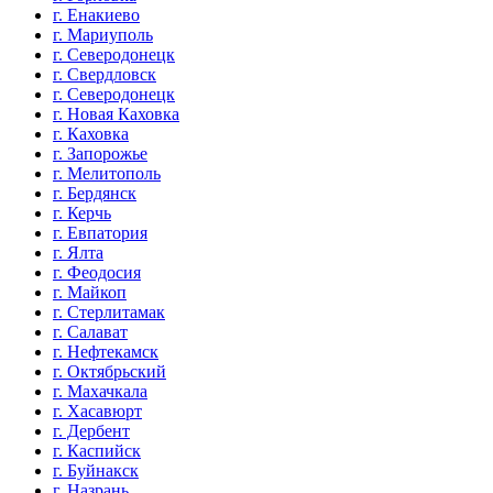
г. Енакиево
г. Мариуполь
г. Северодонецк
г. Свердловск
г. Северодонецк
г. Новая Каховка
г. Каховка
г. Запорожье
г. Мелитополь
г. Бердянск
г. Керчь
г. Евпатория
г. Ялта
г. Феодосия
г. Майкоп
г. Стерлитамак
г. Салават
г. Нефтекамск
г. Октябрьский
г. Махачкала
г. Хасавюрт
г. Дербент
г. Каспийск
г. Буйнакск
г. Назрань