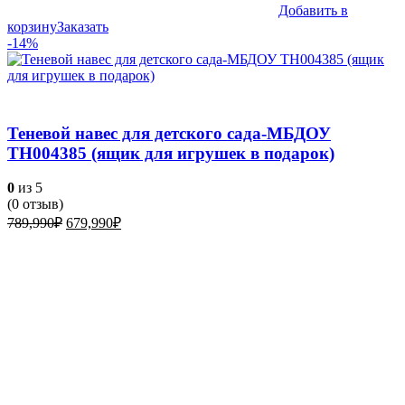
Добавить в
корзину
Заказать
-14%
Теневой навес для детского сада-МБДОУ
ТН004385 (ящик для игрушек в подарок)
0
из 5
(
0
отзыв)
Первоначальная
Текущая
789,990
₽
679,990
₽
цена
цена:
составляла
679,990₽.
789,990₽.