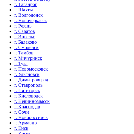
г. Таганрог
г. Шахты
г. Волгодонск
г. Новочеркасск
г. Рязань
г. Саратов
г. Энгельс
г. Балаково
г. Смоленск
г. Тамбов
г. Мичуринск
г. Тула
г. Новомосковск
г. Ульяновск
г. Димитровград
г. Ставрополь
г. Пятигорск
г. Кисловодск
г. Невинномысск
г. Краснодар
г. Сочи
г. Новороссийск
г. Армавир
г. Ейск
г. Крым