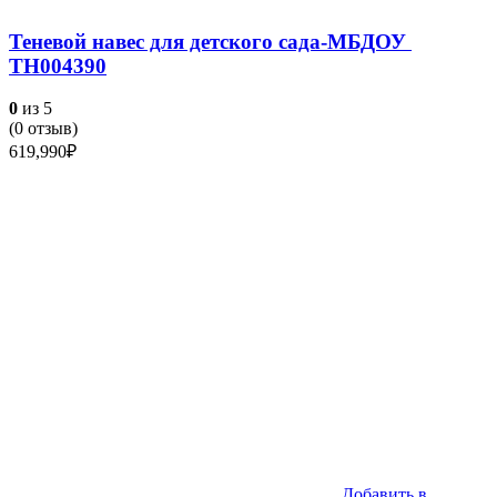
Теневой навес для детского сада-МБДОУ
ТН004390
0
из 5
(
0
отзыв)
619,990
₽
Добавить в