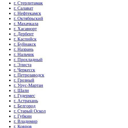
г. Стерлитамак
г. Салават
г. Нефтекамск
г. Октябрьский
г. Махачкала
г. Хасавюрт
г. Дербент
г. Каспийск
г. Буйнакск
г. Назрань
г. Нальчик
г. Прохладный
г. Элиста
г. Черкесск
г. Петрозаводск
г. Грозный
г. Урус-Мартан
г. Шали
г. Гудермес
г. Астрахань
г. Белгород
г. Старый Оскол
г. Губкин
г. Владимир
г. Ковров