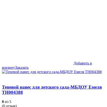
Добавить в
корзину
Заказать
Теневой навес для детского сада-МБДОУ Емеля
ТН004388
0
из 5
(
0
отзыв)