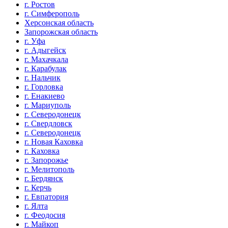
г. Ростов
г. Симферополь
Херсонская область
Запорожская область
г. Уфа
г. Адыгейск
г. Махачкала
г. Карабулак
г. Нальчик
г. Горловка
г. Енакиево
г. Мариуполь
г. Северодонецк
г. Свердловск
г. Северодонецк
г. Новая Каховка
г. Каховка
г. Запорожье
г. Мелитополь
г. Бердянск
г. Керчь
г. Евпатория
г. Ялта
г. Феодосия
г. Майкоп