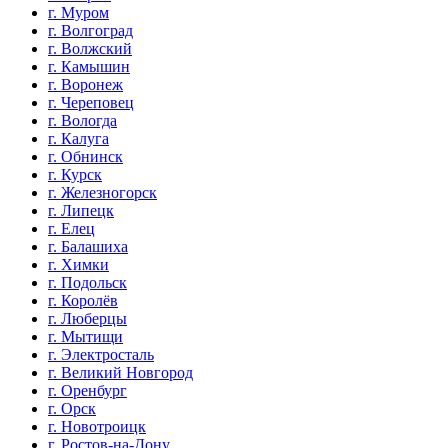
г. Муром
г. Волгоград
г. Волжский
г. Камышин
г. Воронеж
г. Череповец
г. Вологда
г. Калуга
г. Обнинск
г. Курск
г. Железногорск
г. Липецк
г. Елец
г. Балашиха
г. Химки
г. Подольск
г. Королёв
г. Люберцы
г. Мытищи
г. Электросталь
г. Великий Новгород
г. Оренбург
г. Орск
г. Новотроицк
г. Ростов-на-Дону