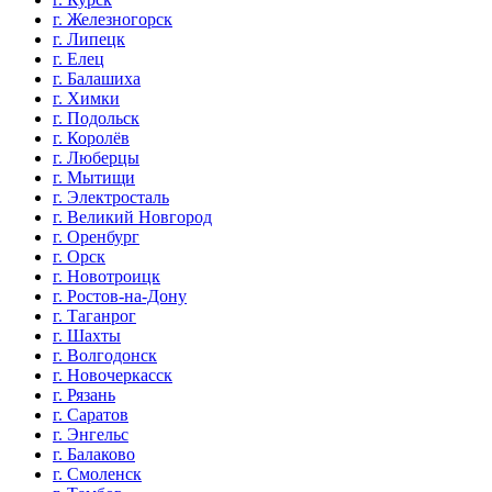
г. Железногорск
г. Липецк
г. Елец
г. Балашиха
г. Химки
г. Подольск
г. Королёв
г. Люберцы
г. Мытищи
г. Электросталь
г. Великий Новгород
г. Оренбург
г. Орск
г. Новотроицк
г. Ростов-на-Дону
г. Таганрог
г. Шахты
г. Волгодонск
г. Новочеркасск
г. Рязань
г. Саратов
г. Энгельс
г. Балаково
г. Смоленск