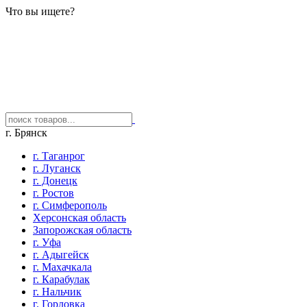
Что вы ищете?
г. Брянск
г. Таганрог
г. Луганск
г. Донецк
г. Ростов
г. Симферополь
Херсонская область
Запорожская область
г. Уфа
г. Адыгейск
г. Махачкала
г. Карабулак
г. Нальчик
г. Горловка