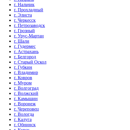
г. Нальчик
г. Прохладный
г. Элиста
г. Черкесск
г. Петрозаводск
г. Грозный
г. Урус-Мартан
г. Шали
г. Гудермес
г. Астрахань
г. Белгород
г. Старый Оскол
г. Губкин
г. Владимир
г. Ковров
г. Муром
г. Волгоград
г. Волжский
г. Камышин
г. Воронеж
г. Череповец
г. Вологда
г. Калуга
г. Обнинск
г. Курск