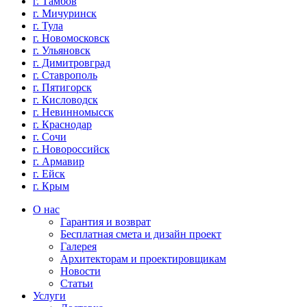
г. Тамбов
г. Мичуринск
г. Тула
г. Новомосковск
г. Ульяновск
г. Димитровград
г. Ставрополь
г. Пятигорск
г. Кисловодск
г. Невинномысск
г. Краснодар
г. Сочи
г. Новороссийск
г. Армавир
г. Ейск
г. Крым
О нас
Гарантия и возврат
Бесплатная смета и дизайн проект
Галерея
Архитекторам и проектировщикам
Новости
Статьи
Услуги