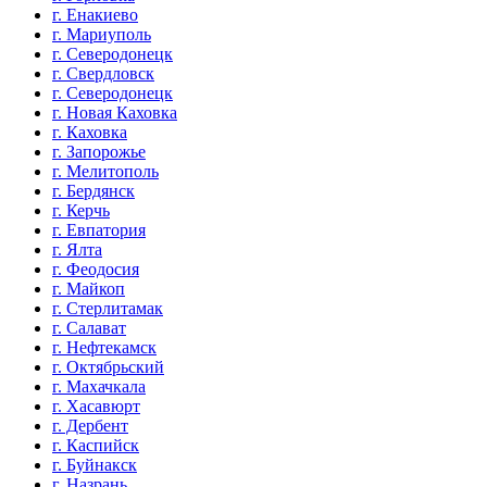
г. Енакиево
г. Мариуполь
г. Северодонецк
г. Свердловск
г. Северодонецк
г. Новая Каховка
г. Каховка
г. Запорожье
г. Мелитополь
г. Бердянск
г. Керчь
г. Евпатория
г. Ялта
г. Феодосия
г. Майкоп
г. Стерлитамак
г. Салават
г. Нефтекамск
г. Октябрьский
г. Махачкала
г. Хасавюрт
г. Дербент
г. Каспийск
г. Буйнакск
г. Назрань