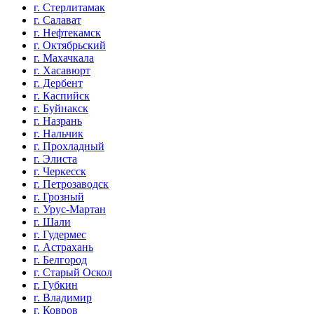
г. Стерлитамак
г. Салават
г. Нефтекамск
г. Октябрьский
г. Махачкала
г. Хасавюрт
г. Дербент
г. Каспийск
г. Буйнакск
г. Назрань
г. Нальчик
г. Прохладный
г. Элиста
г. Черкесск
г. Петрозаводск
г. Грозный
г. Урус-Мартан
г. Шали
г. Гудермес
г. Астрахань
г. Белгород
г. Старый Оскол
г. Губкин
г. Владимир
г. Ковров