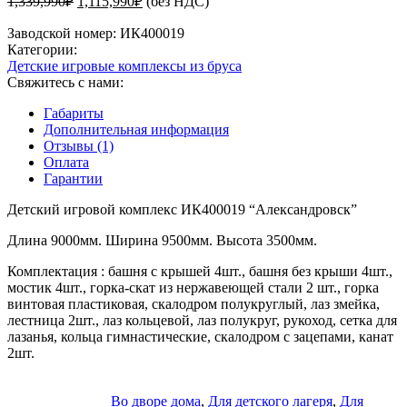
1,339,990
₽
1,115,990
₽
(без НДС)
цена
цена:
составляла
Заводской номер:
ИК400019
1,115,990₽.
Категории:
1,339,990₽.
Детские игровые комплексы из бруса
Свяжитесь с нами:
Габариты
Дополнительная информация
Отзывы (1)
Оплата
Гарантии
Детский игровой комплекс ИК400019 “Александровск”
Длина 9000мм. Ширина 9500мм. Высота 3500мм.
Комплектация : башня с крышей 4шт., башня без крыши 4шт.,
мостик 4шт., горка-скат из нержавеющей стали 2 шт., горка
винтовая пластиковая, скалодром полукруглый, лаз змейка,
лестница 2шт., лаз кольцевой, лаз полукруг, рукоход, сетка для
лазанья, кольца гимнастические, скалодром с зацепами, канат
2шт.
Во дворе дома
,
Для детского лагеря
,
Для