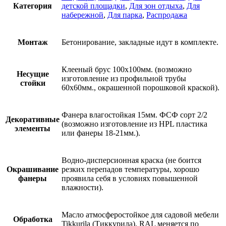
Категория
детской площадки
,
Для зон отдыха
,
Для
набережной
,
Для парка
,
Распродажа
Монтаж
Бетонирование, закладные идут в комплекте.
Клееный брус 100х100мм. (возможно
Несущие
изготовление из профильной трубы
стойки
60х60мм., окрашенной порошковой краской).
Фанера влагостойкая 15мм. ФСФ сорт 2/2
Декоративные
(возможно изготовление из HPL пластика
элементы
или фанеры 18-21мм.).
Водно-дисперсионная краска (не боится
Окрашивание
резких перепадов температуры, хорошо
фанеры
проявила себя в условиях повышенной
влажности).
Масло атмосферостойкое для садовой мебели
Обработка
Tikkurila (Тиккурила). RAL меняется по