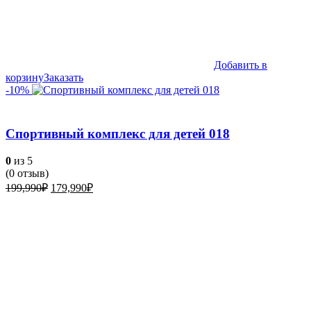
Добавить в
корзину
Заказать
-10%
Спортивный комплекс для детей 018
0
из 5
(
0
отзыв)
Первоначальная
Текущая
199,990
₽
179,990
₽
цена
цена:
составляла
179,990₽.
199,990₽.