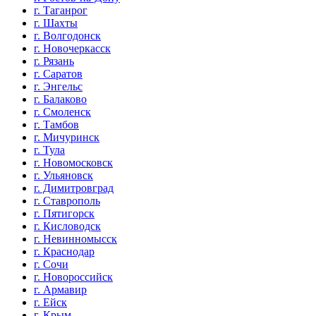
г. Таганрог
г. Шахты
г. Волгодонск
г. Новочеркасск
г. Рязань
г. Саратов
г. Энгельс
г. Балаково
г. Смоленск
г. Тамбов
г. Мичуринск
г. Тула
г. Новомосковск
г. Ульяновск
г. Димитровград
г. Ставрополь
г. Пятигорск
г. Кисловодск
г. Невинномысск
г. Краснодар
г. Сочи
г. Новороссийск
г. Армавир
г. Ейск
г. Крым