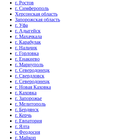
г. Ростов
г. Симферополь
Херсонская область
Запорожская область
г. Уфа
г. Адыгейск
г. Махачкала
г. Карабулак
г. Нальчик
г. Горловка
г. Енакиево
г. Мариуполь
г. Северодонецк
г. Свердловск
г. Северодонецк
г. Новая Каховка
г. Каховка
г. Запорожье
г. Мелитополь
г. Бердянск
г. Керчь
г. Евпатория
г. Ялта
г. Феодосия
г. Майкоп