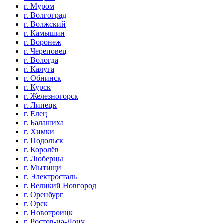
г. Муром
г. Волгоград
г. Волжский
г. Камышин
г. Воронеж
г. Череповец
г. Вологда
г. Калуга
г. Обнинск
г. Курск
г. Железногорск
г. Липецк
г. Елец
г. Балашиха
г. Химки
г. Подольск
г. Королёв
г. Люберцы
г. Мытищи
г. Электросталь
г. Великий Новгород
г. Оренбург
г. Орск
г. Новотроицк
г. Ростов-на-Дону