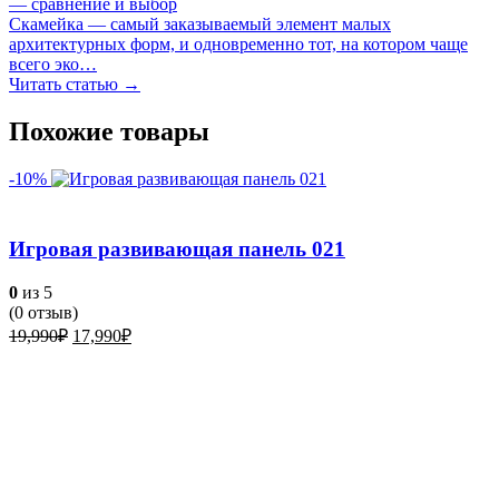
— сравнение и выбор
Скамейка — самый заказываемый элемент малых
архитектурных форм, и одновременно тот, на котором чаще
всего эко…
Читать статью →
Похожие товары
-10%
Игровая развивающая панель 021
0
из 5
(
0
отзыв)
Первоначальная
Текущая
19,990
₽
17,990
₽
цена
цена:
составляла
17,990₽.
19,990₽.