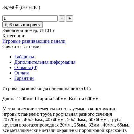
39,990
₽
(без НДС)
Количество
-
+
товара
Добавить в корзину
Игровая
Заводской номер:
ИП015
развивающая
Категории:
панель
Игровые развивающие панели
015
Свяжитесь с нами:
Габариты
Дополнительная информация
Отзывы (0)
Оплата
Гарантии
Игровая развивающая панель машинка 015
Длина 1200мм. Ширина 550мм. Высота 600мм.
Металлические элементы используемые в конструкции
игровых панелей: труба профильная разного сечения
20х20мм., 40х20мм., 40х40мм., 50х50мм., 60х60мм., труба
круглая водогазопроводная 20мм., 25мм., 32мм., 40мм., 65мм.,
все металлические детали окрашены порошковой краской (в