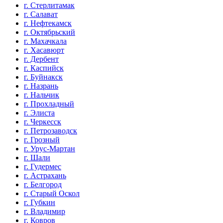
г. Стерлитамак
г. Салават
г. Нефтекамск
г. Октябрьский
г. Махачкала
г. Хасавюрт
г. Дербент
г. Каспийск
г. Буйнакск
г. Назрань
г. Нальчик
г. Прохладный
г. Элиста
г. Черкесск
г. Петрозаводск
г. Грозный
г. Урус-Мартан
г. Шали
г. Гудермес
г. Астрахань
г. Белгород
г. Старый Оскол
г. Губкин
г. Владимир
г. Ковров