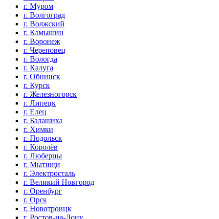
г. Муром
г. Волгоград
г. Волжский
г. Камышин
г. Воронеж
г. Череповец
г. Вологда
г. Калуга
г. Обнинск
г. Курск
г. Железногорск
г. Липецк
г. Елец
г. Балашиха
г. Химки
г. Подольск
г. Королёв
г. Люберцы
г. Мытищи
г. Электросталь
г. Великий Новгород
г. Оренбург
г. Орск
г. Новотроицк
г. Ростов-на-Дону