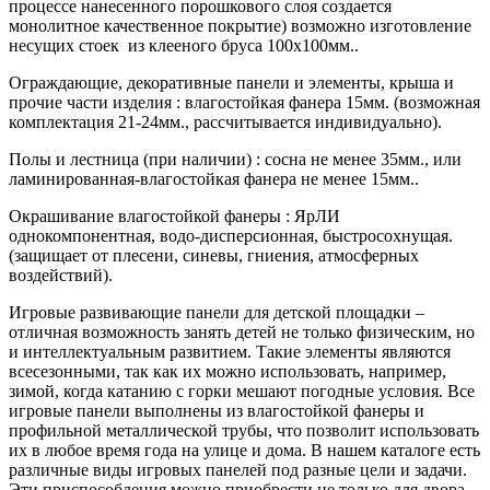
процессе нанесенного порошкового слоя создается
монолитное качественное покрытие) возможно изготовление
несущих стоек из клееного бруса 100х100мм..
Ограждающие, декоративные панели и элементы, крыша и
прочие части изделия : влагостойкая фанера 15мм. (возможная
комплектация 21-24мм., рассчитывается индивидуально).
Полы и лестница (при наличии) : сосна не менее 35мм., или
ламинированная-влагостойкая фанера не менее 15мм..
Окрашивание влагостойкой фанеры : ЯрЛИ
однокомпонентная, водо-дисперсионная, быстросохнущая.
(защищает от плесени, синевы, гниения, атмосферных
воздействий).
Игровые развивающие панели для детской площадки –
отличная возможность занять детей не только физическим, но
и интеллектуальным развитием. Такие элементы являются
всесезонными, так как их можно использовать, например,
зимой, когда катанию с горки мешают погодные условия. Все
игровые панели выполнены из влагостойкой фанеры и
профильной металлической трубы, что позволит использовать
их в любое время года на улице и дома. В нашем каталоге есть
различные виды игровых панелей под разные цели и задачи.
Эти приспособления можно приобрести не только для двора,