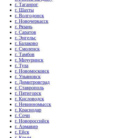
г. Таганрог
г. Шахты
г. Волгодонск
г. Новочеркасск
г. Рязань
г. Саратов
г. Энгельс
г. Балаково
г. Смоленск
г. Тамбов
г. Мичуринск
г. Тула
г. Новомосковск
г. Ульяновск
г. Димитровград
г. Ставрополь
г. Пятигорск
г. Кисловодск
г. Невинномысск
г. Краснодар
г. Сочи
г. Новороссийск
г. Армавир
г. Ейск
г. Крым