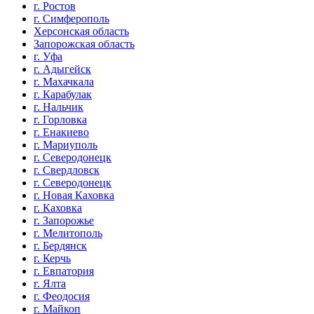
г. Ростов
г. Симферополь
Херсонская область
Запорожская область
г. Уфа
г. Адыгейск
г. Махачкала
г. Карабулак
г. Нальчик
г. Горловка
г. Енакиево
г. Мариуполь
г. Северодонецк
г. Свердловск
г. Северодонецк
г. Новая Каховка
г. Каховка
г. Запорожье
г. Мелитополь
г. Бердянск
г. Керчь
г. Евпатория
г. Ялта
г. Феодосия
г. Майкоп