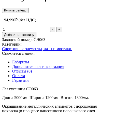
Купить сейчас
194,990
₽
(без НДС)
Количество
-
+
товара
Добавить в корзину
Лаз
Заводской номер:
СЭ063
гусеница
Категории:
СЭ063
Спортивные элементы, лазы и мостики.
Свяжитесь с нами:
Габариты
Дополнительная информация
Отзывы (0)
Оплата
Гарантии
Лаз гусеница СЭ063
Длина 5000мм. Ширина 1200мм. Высота 1300мм.
Окрашивание металлических элементов : порошковая
покраска (в процессе нанесенного порошкового слоя