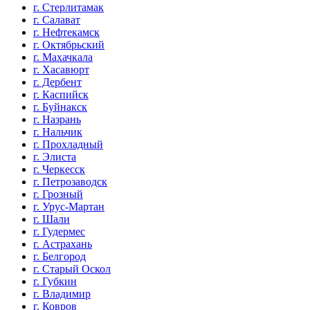
г. Стерлитамак
г. Салават
г. Нефтекамск
г. Октябрьский
г. Махачкала
г. Хасавюрт
г. Дербент
г. Каспийск
г. Буйнакск
г. Назрань
г. Нальчик
г. Прохладный
г. Элиста
г. Черкесск
г. Петрозаводск
г. Грозный
г. Урус-Мартан
г. Шали
г. Гудермес
г. Астрахань
г. Белгород
г. Старый Оскол
г. Губкин
г. Владимир
г. Ковров