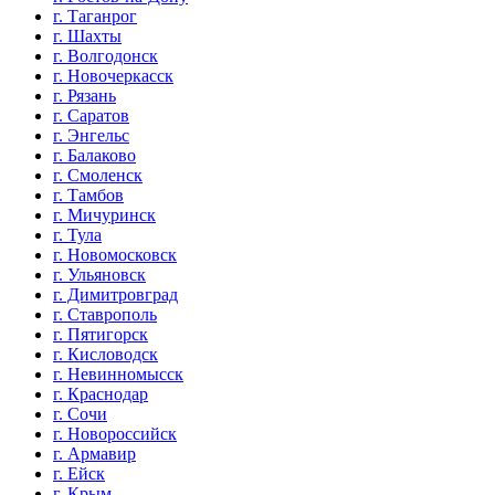
г. Таганрог
г. Шахты
г. Волгодонск
г. Новочеркасск
г. Рязань
г. Саратов
г. Энгельс
г. Балаково
г. Смоленск
г. Тамбов
г. Мичуринск
г. Тула
г. Новомосковск
г. Ульяновск
г. Димитровград
г. Ставрополь
г. Пятигорск
г. Кисловодск
г. Невинномысск
г. Краснодар
г. Сочи
г. Новороссийск
г. Армавир
г. Ейск
г. Крым