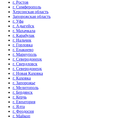
г. Ростов
г. Симферополь
Херсонская область
Запорожская область
г. Уфа
г. Адыгейск
г. Махачкала
г. Карабулак
г. Нальчик
г. Горловка
г. Енакиево
г. Мариуполь
г. Северодонецк
г. Свердловск
г. Северодонецк
г. Новая Каховка
г. Каховка
г. Запорожье
г. Мелитополь
г. Бердянск
г. Керчь
г. Евпатория
г. Ялта
г. Феодосия
г. Майкоп