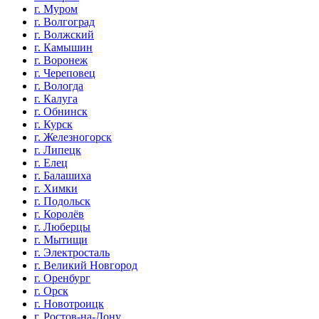
г. Муром
г. Волгоград
г. Волжский
г. Камышин
г. Воронеж
г. Череповец
г. Вологда
г. Калуга
г. Обнинск
г. Курск
г. Железногорск
г. Липецк
г. Елец
г. Балашиха
г. Химки
г. Подольск
г. Королёв
г. Люберцы
г. Мытищи
г. Электросталь
г. Великий Новгород
г. Оренбург
г. Орск
г. Новотроицк
г. Ростов-на-Дону