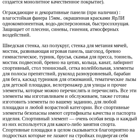
создается монолитное качественное покрытие).
Ограждающие и декоративные панели (при наличии) :
влагостойкая фанера 15мм.. окрашенная красками ЯрЛИ
однокомпонентная, водо-дисперсионная, быстросохнущая.
Защищает от плесени, синевы, гниения, атмосферных
воздействий.
Шведская стенка, лаз полукруг, стенка для метания мячей,
мостик, развивающая игровая панель, шагоход, бревно
гимнастическое, турник, брусья, скамья для пресса, тоннель,
мостик подвесной, бревно на цепях, кольца, канат, лабиринт
спортивный, стол теннисный, сетка волейбольная, элементы
для полосы препятствий, рукоход разноуровневый, барабан
для бега, каскад турников для отжиманий, тематические лызы
для детской площадки, велотренажер для улицы и прочие
элементы, которые можно перечислять и перечислять. Все эти
элементы мы изготавливаем и обслуживаем, также готовы
изготовить элементы по вашему заданию, для любой
площадки и любой возрастной категории. Все спортивные
элементы безопасны имеют сертификаты качества и паспорта
изделия. Спортивный элемент — очень особая вещь и каждый
из них используется для какого-либо занятия спорта.
Спортивные площадки в целом сказывается благоприятно на
подростках которые не лазают на стройках подвергая себя