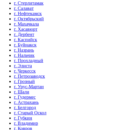
г. Стерлитамак
г. Салават
г. Нефтекамск
г. Октябрьский
г. Махачкала
г. Хасавюрт
г. Дербент
г. Каспийск
г. Буйнакск
г. Назрань
г. Нальчик
г. Прохладный
г. Элиста
г. Черкесск
г. Петрозаводск
г. Грозный
г. Урус-Мартан
г. Шали
г. Гудермес
г. Астрахань
г. Белгород
г. Старый Оскол
г. Губкин
г. Владимир
г. Ковров