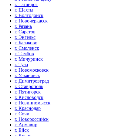
г. Таганрог
г. Шахты
г. Волгодонск
г. Новочеркасск
г. Рязань
г. Саратов
г. Энгельс
г. Балаково
г. Смоленск
г. Тамбов
г. Мичуринск
г. Тула
г. Новомосковск
г. Ульяновск
г. Димитровград
г. Ставрополь
г. Пятигорск
г. Кисловодск
г. Невинномысск
г. Краснодар
г. Сочи
г. Новороссийск
г. Армавир
г. Ейск
г. Крым