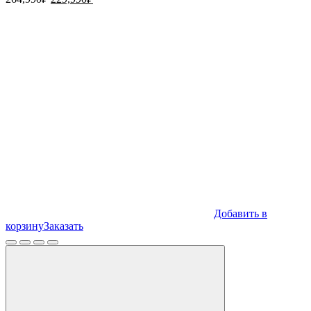
цена
цена:
составляла
229,990₽.
264,990₽.
Добавить в
корзину
Заказать