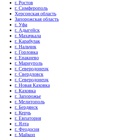
г. Ростов
г. Симферополь
Херсонская область
Запорожская область
г. Уфа
г. Адыгейск
г. Махачкала
г. Карабулак
г. Нальчик
г. Горловка
г. Енакиево
г. Мариуполь
г. Северодонецк
г. Свердловск
г. Северодонецк
г. Новая Каховка
г. Каховка
г. Запорожье
г. Мелитополь
г. Бердянск
г. Керчь
г. Евпатория
г. Ялта
г. Феодосия
г. Майкоп