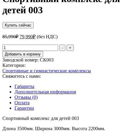
детей 003
Купить сейчас
Первоначальная
Текущая
85,990
₽
79,990
₽
(без НДС)
цена
цена:
составляла
Количество
79,990₽.
-
+
товара
85,990₽.
Добавить в корзину
Спортивный
Заводской номер:
СК003
комплекс
Категории:
для
Спортивные и гимнастические комплексы
детей
Свяжитесь с нами:
003
Габариты
Дополнительная информация
Отзывы (0)
Оплата
Гарантии
Спортивный комплекс для детей 003
Длина 3500мм. Ширина 3000мм. Высота 2200мм.