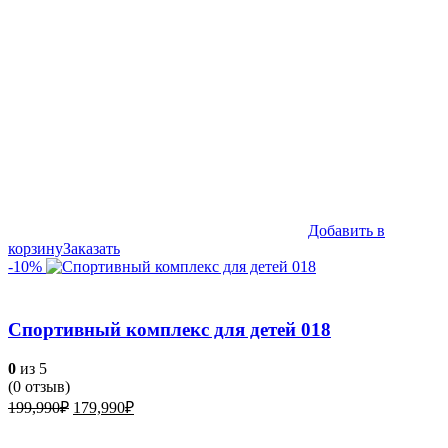
Добавить в
корзину
Заказать
-10%
Спортивный комплекс для детей 018
0
из 5
(
0
отзыв)
Первоначальная
Текущая
199,990
₽
179,990
₽
цена
цена:
составляла
179,990₽.