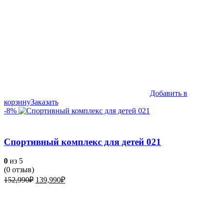
Добавить в
корзину
Заказать
-8%
Спортивный комплекс для детей 021
0
из 5
(
0
отзыв)
Первоначальная
Текущая
152,990
₽
139,990
₽
цена
цена:
составляла
139,990₽.
152,990₽.