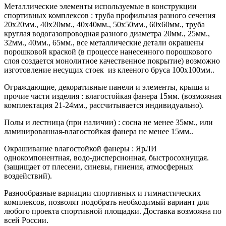
Металлические элементы используемые в конструкции
спортивных комплексов : труба профильная разного сечения
20х20мм., 40х20мм., 40х40мм., 50х50мм., 60х60мм., труба
круглая водогазопроводная разного диаметра 20мм., 25мм.,
32мм., 40мм., 65мм., все металлические детали окрашены
порошковой краской (в процессе нанесенного порошкового
слоя создается монолитное качественное покрытие) возможно
изготовление несущих стоек из клееного бруса 100х100мм..
Ограждающие, декоративные панели и элементы, крыша и
прочие части изделия : влагостойкая фанера 15мм. (возможная
комплектация 21-24мм., рассчитывается индивидуально).
Полы и лестница (при наличии) : сосна не менее 35мм., или
ламинированная-влагостойкая фанера не менее 15мм..
Окрашивание влагостойкой фанеры : ЯрЛИ
однокомпонентная, водо-дисперсионная, быстросохнущая.
(защищает от плесени, синевы, гниения, атмосферных
воздействий).
Разнообразные вариации спортивных и гимнастических
комплексов, позволят подобрать необходимый вариант для
любого проекта спортивной площадки. Доставка возможна по
всей России.