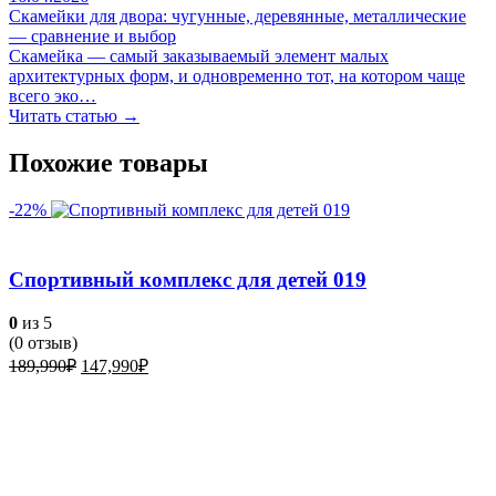
Скамейки для двора: чугунные, деревянные, металлические
— сравнение и выбор
Скамейка — самый заказываемый элемент малых
архитектурных форм, и одновременно тот, на котором чаще
всего эко…
Читать статью →
Похожие товары
-22%
Спортивный комплекс для детей 019
0
из 5
(
0
отзыв)
Первоначальная
Текущая
189,990
₽
147,990
₽
цена
цена:
составляла
147,990₽.
189,990₽.