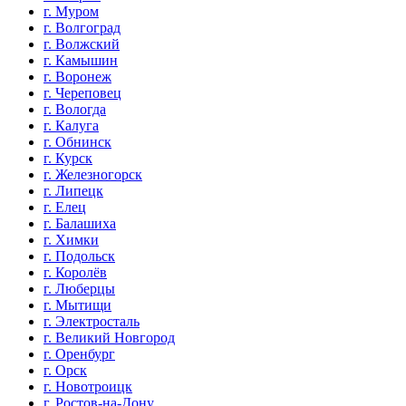
г. Муром
г. Волгоград
г. Волжский
г. Камышин
г. Воронеж
г. Череповец
г. Вологда
г. Калуга
г. Обнинск
г. Курск
г. Железногорск
г. Липецк
г. Елец
г. Балашиха
г. Химки
г. Подольск
г. Королёв
г. Люберцы
г. Мытищи
г. Электросталь
г. Великий Новгород
г. Оренбург
г. Орск
г. Новотроицк
г. Ростов-на-Дону