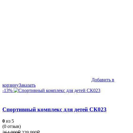
199,990₽.
Добавить в
корзину
Заказать
-13%
Спортивный комплекс для детей СК023
0
из 5
(
0
отзыв)
Первоначальная
Текущая
264,990
₽
229,990
₽