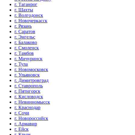
г. Таганрог
г. Шахты
г. Волгодонск
г. Новочеркасск
г. Рязань
г. Саратов
г. Энгельс
г. Балаково
г. Смоленск
г. Тамбов
г. Мичуринск
г. Тула
г. Новомосковск
г. Ульяновск
г. Димитровград
г. Ставрополь
г. Пятигорск
г. Кисловодск
г. Невинномысск
г. Краснодар
г. Сочи
г. Новороссийск
г. Армавир
г. Ейск
г. Крым