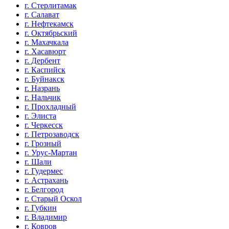
г. Стерлитамак
г. Салават
г. Нефтекамск
г. Октябрьский
г. Махачкала
г. Хасавюрт
г. Дербент
г. Каспийск
г. Буйнакск
г. Назрань
г. Нальчик
г. Прохладный
г. Элиста
г. Черкесск
г. Петрозаводск
г. Грозный
г. Урус-Мартан
г. Шали
г. Гудермес
г. Астрахань
г. Белгород
г. Старый Оскол
г. Губкин
г. Владимир
г. Ковров