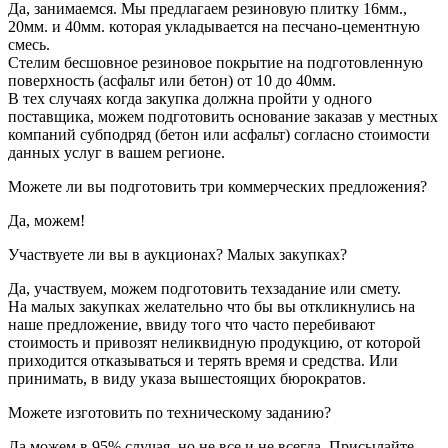
Да, занимаемся. Мы предлагаем резиновую плитку 16мм.,
20мм. и 40мм. которая укладывается на песчано-цементную
смесь.
Стелим бесшовное резиновое покрытие на подготовленную
поверхность (асфальт или бетон) от 10 до 40мм.
В тех случаях когда закупка должна пройти у одного
поставщика, можем подготовить основание заказав у местных
компаний субподряд (бетон или асфальт) согласно стоимости
данных услуг в вашем регионе.
Можете ли вы подготовить три коммерческих предложения?
Да, можем!
Участвуете ли вы в аукционах? Малых закупках?
Да, участвуем, можем подготовить техзадание или смету.
На малых закупках желательно что бы вы откликнулись на
наше предложение, ввиду того что часто перебивают
стоимость и привозят неликвидную продукцию, от которой
приходится отказываться и терять время и средства. Или
принимать, в виду указа вышестоящих бюрократов.
Можете изготовить по техническому заданию?
Да можем в 95% случая, но не все и не всегда. Присылайте