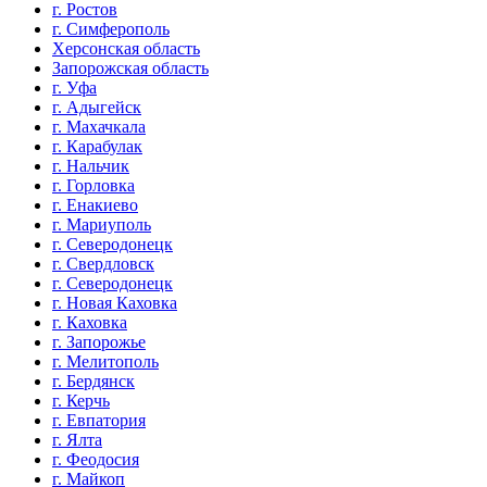
г. Ростов
г. Симферополь
Херсонская область
Запорожская область
г. Уфа
г. Адыгейск
г. Махачкала
г. Карабулак
г. Нальчик
г. Горловка
г. Енакиево
г. Мариуполь
г. Северодонецк
г. Свердловск
г. Северодонецк
г. Новая Каховка
г. Каховка
г. Запорожье
г. Мелитополь
г. Бердянск
г. Керчь
г. Евпатория
г. Ялта
г. Феодосия
г. Майкоп