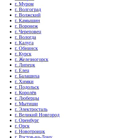
г. Муром
г. Волгоград
г. Волжский
г. Камышин
г. Воронеж
г. Череповец
г. Вологда
г. Калуга
г. Обнинск
г. Курск
г. Железногорск
г. Липецк
г. Елец
г. Балашиха
г. Химки
г. Подольск
г. Королёв
г. Люберцы
г. Мытищи
г. Электросталь
г. Великий Новгород
г. Оренбург
г. Орск
г. Новотроицк
г. Ростов-на-Дону