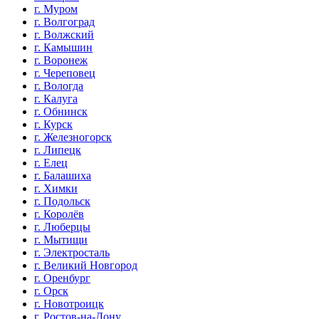
г. Муром
г. Волгоград
г. Волжский
г. Камышин
г. Воронеж
г. Череповец
г. Вологда
г. Калуга
г. Обнинск
г. Курск
г. Железногорск
г. Липецк
г. Елец
г. Балашиха
г. Химки
г. Подольск
г. Королёв
г. Люберцы
г. Мытищи
г. Электросталь
г. Великий Новгород
г. Оренбург
г. Орск
г. Новотроицк
г. Ростов-на-Дону