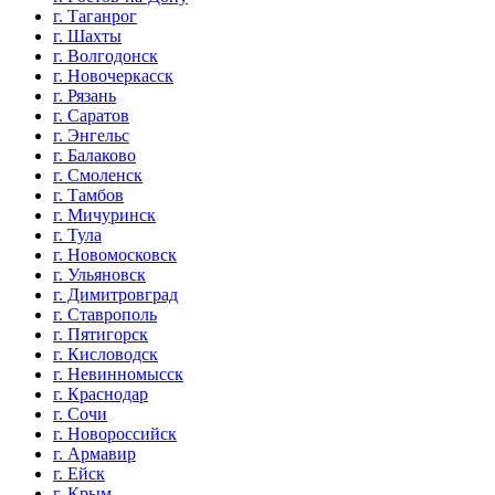
г. Таганрог
г. Шахты
г. Волгодонск
г. Новочеркасск
г. Рязань
г. Саратов
г. Энгельс
г. Балаково
г. Смоленск
г. Тамбов
г. Мичуринск
г. Тула
г. Новомосковск
г. Ульяновск
г. Димитровград
г. Ставрополь
г. Пятигорск
г. Кисловодск
г. Невинномысск
г. Краснодар
г. Сочи
г. Новороссийск
г. Армавир
г. Ейск
г. Крым