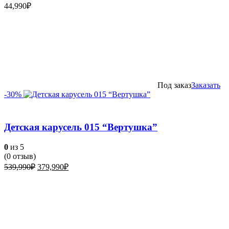
44,990
₽
Под заказ
Заказать
-30%
Детская карусель 015 “Вертушка”
0
из 5
(
0
отзыв)
Первоначальная
Текущая
539,990
₽
379,990
₽
цена
цена:
составляла
379,990₽.
539,990₽.