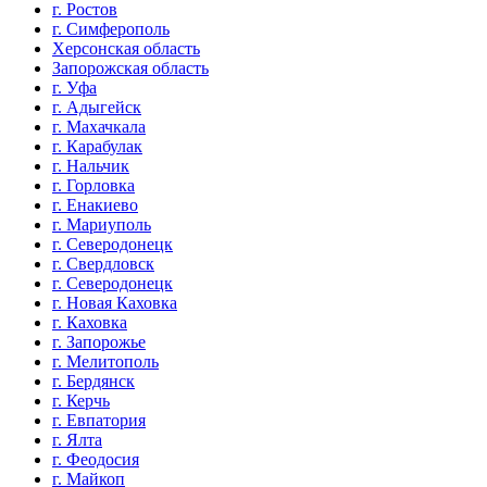
г. Ростов
г. Симферополь
Херсонская область
Запорожская область
г. Уфа
г. Адыгейск
г. Махачкала
г. Карабулак
г. Нальчик
г. Горловка
г. Енакиево
г. Мариуполь
г. Северодонецк
г. Свердловск
г. Северодонецк
г. Новая Каховка
г. Каховка
г. Запорожье
г. Мелитополь
г. Бердянск
г. Керчь
г. Евпатория
г. Ялта
г. Феодосия
г. Майкоп