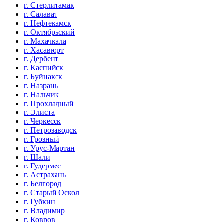
г. Стерлитамак
г. Салават
г. Нефтекамск
г. Октябрьский
г. Махачкала
г. Хасавюрт
г. Дербент
г. Каспийск
г. Буйнакск
г. Назрань
г. Нальчик
г. Прохладный
г. Элиста
г. Черкесск
г. Петрозаводск
г. Грозный
г. Урус-Мартан
г. Шали
г. Гудермес
г. Астрахань
г. Белгород
г. Старый Оскол
г. Губкин
г. Владимир
г. Ковров