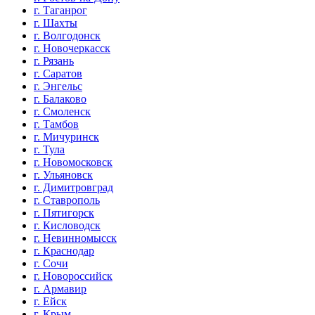
г. Таганрог
г. Шахты
г. Волгодонск
г. Новочеркасск
г. Рязань
г. Саратов
г. Энгельс
г. Балаково
г. Смоленск
г. Тамбов
г. Мичуринск
г. Тула
г. Новомосковск
г. Ульяновск
г. Димитровград
г. Ставрополь
г. Пятигорск
г. Кисловодск
г. Невинномысск
г. Краснодар
г. Сочи
г. Новороссийск
г. Армавир
г. Ейск
г. Крым