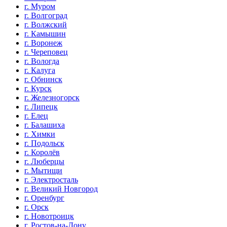
г. Муром
г. Волгоград
г. Волжский
г. Камышин
г. Воронеж
г. Череповец
г. Вологда
г. Калуга
г. Обнинск
г. Курск
г. Железногорск
г. Липецк
г. Елец
г. Балашиха
г. Химки
г. Подольск
г. Королёв
г. Люберцы
г. Мытищи
г. Электросталь
г. Великий Новгород
г. Оренбург
г. Орск
г. Новотроицк
г. Ростов-на-Дону