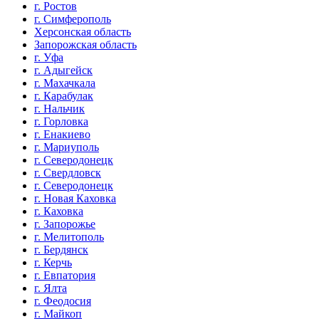
г. Ростов
г. Симферополь
Херсонская область
Запорожская область
г. Уфа
г. Адыгейск
г. Махачкала
г. Карабулак
г. Нальчик
г. Горловка
г. Енакиево
г. Мариуполь
г. Северодонецк
г. Свердловск
г. Северодонецк
г. Новая Каховка
г. Каховка
г. Запорожье
г. Мелитополь
г. Бердянск
г. Керчь
г. Евпатория
г. Ялта
г. Феодосия
г. Майкоп