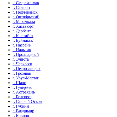
г. Стерлитамак
г. Салават
г. Нефтекамск
г. Октябрьский
г. Махачкала
г. Хасавюрт
г. Дербент
г. Каспийск
г. Буйнакск
г. Назрань
г. Нальчик
г. Прохладный
г. Элиста
г. Черкесск
г. Петрозаводск
г. Грозный
г. Урус-Мартан
г. Шали
г. Гудермес
г. Астрахань
г. Белгород
г. Старый Оскол
г. Губкин
г. Владимир
г. Ковров