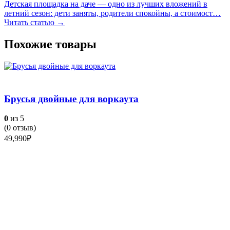
Детская площадка на даче — одно из лучших вложений в
летний сезон: дети заняты, родители спокойны, а стоимост…
Читать статью →
Похожие товары
Брусья двойные для воркаутa
0
из 5
(
0
отзыв)
49,990
₽