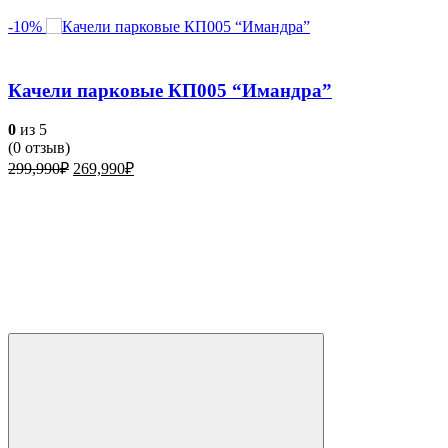
-10%
Качели парковые КП005 “Имандра”
0
из 5
(
0
отзыв)
Первоначальная
Текущая
299,990
₽
269,990
₽
цена
цена:
составляла
269,990₽.
299,990₽.