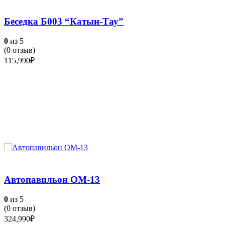
Беседка Б003 “Катын-Тау”
0
из 5
(
0
отзыв)
115,990
₽
Автопавильон ОМ-13
0
из 5
(
0
отзыв)
324,990
₽