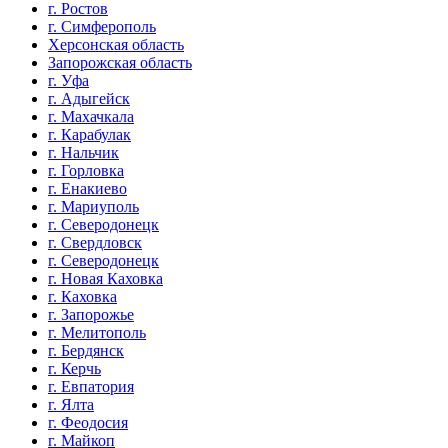
г. Ростов
г. Симферополь
Херсонская область
Запорожская область
г. Уфа
г. Адыгейск
г. Махачкала
г. Карабулак
г. Нальчик
г. Горловка
г. Енакиево
г. Мариуполь
г. Северодонецк
г. Свердловск
г. Северодонецк
г. Новая Каховка
г. Каховка
г. Запорожье
г. Мелитополь
г. Бердянск
г. Керчь
г. Евпатория
г. Ялта
г. Феодосия
г. Майкоп