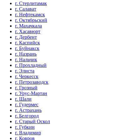
г. Стерлитамак
г. Салават
г. Нефтекамск
г. Октябрьский
г. Махачкала
г. Хасавюрт
г. Дербент
г. Каспийск
г. Буйнакск
г. Назрань
г. Нальчик
г. Прохладный
г. Элиста
г. Черкесск
г. Петрозаводск
г. Грозный
г. Урус-Мартан
г. Шали
г. Гудермес
г. Астрахань
г. Белгород
г. Старый Оскол
г. Губкин
г. Владимир
г. Ковров