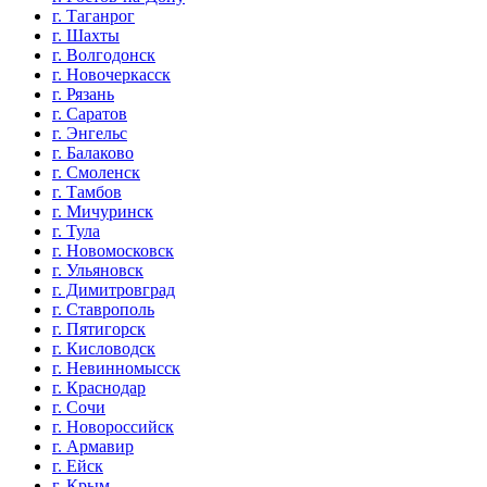
г. Таганрог
г. Шахты
г. Волгодонск
г. Новочеркасск
г. Рязань
г. Саратов
г. Энгельс
г. Балаково
г. Смоленск
г. Тамбов
г. Мичуринск
г. Тула
г. Новомосковск
г. Ульяновск
г. Димитровград
г. Ставрополь
г. Пятигорск
г. Кисловодск
г. Невинномысск
г. Краснодар
г. Сочи
г. Новороссийск
г. Армавир
г. Ейск
г. Крым