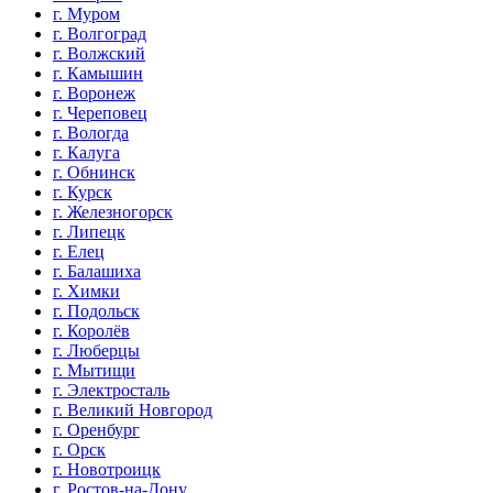
г. Муром
г. Волгоград
г. Волжский
г. Камышин
г. Воронеж
г. Череповец
г. Вологда
г. Калуга
г. Обнинск
г. Курск
г. Железногорск
г. Липецк
г. Елец
г. Балашиха
г. Химки
г. Подольск
г. Королёв
г. Люберцы
г. Мытищи
г. Электросталь
г. Великий Новгород
г. Оренбург
г. Орск
г. Новотроицк
г. Ростов-на-Дону