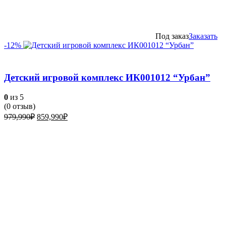
Под заказ
Заказать
-12%
Детский игровой комплекс ИК001012 “Урбан”
0
из 5
(
0
отзыв)
Первоначальная
Текущая
979,990
₽
859,990
₽
цена
цена:
составляла
859,990₽.
979,990₽.