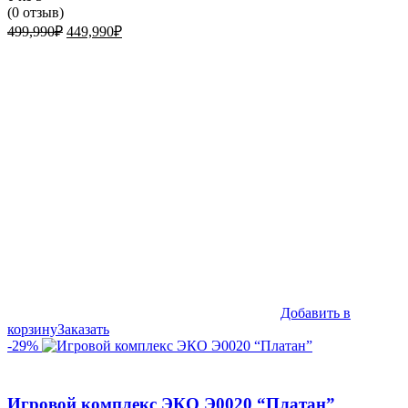
(
0
отзыв)
Первоначальная
Текущая
499,990
₽
449,990
₽
цена
цена:
составляла
449,990₽.
499,990₽.
Добавить в
корзину
Заказать
-29%
Игровой комплекс ЭКО Э0020 “Платан”