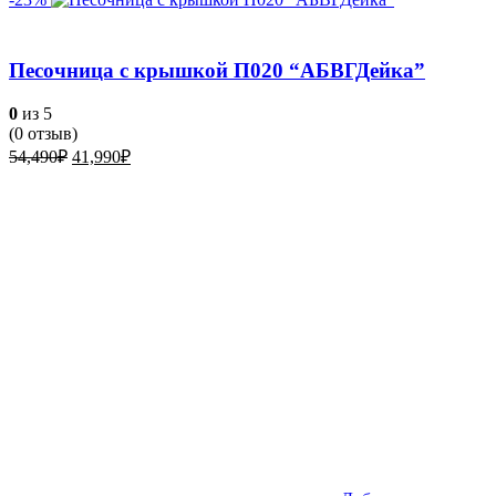
Песочница с крышкой П020 “АБВГДейка”
0
из 5
(
0
отзыв)
Первоначальная
Текущая
54,490
₽
41,990
₽
цена
цена:
составляла
41,990₽.
54,490₽.