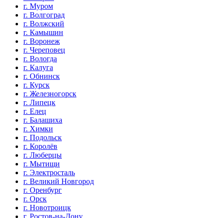
г. Муром
г. Волгоград
г. Волжский
г. Камышин
г. Воронеж
г. Череповец
г. Вологда
г. Калуга
г. Обнинск
г. Курск
г. Железногорск
г. Липецк
г. Елец
г. Балашиха
г. Химки
г. Подольск
г. Королёв
г. Люберцы
г. Мытищи
г. Электросталь
г. Великий Новгород
г. Оренбург
г. Орск
г. Новотроицк
г. Ростов-на-Дону