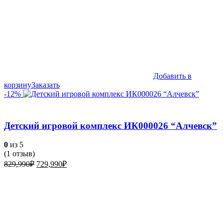
Добавить в
корзину
Заказать
-12%
Детский игровой комплекс ИК000026 “Алчевск”
0
из 5
(
1
отзыв)
Первоначальная
Текущая
829,990
₽
729,990
₽
цена
цена:
составляла
729,990₽.
829,990₽.