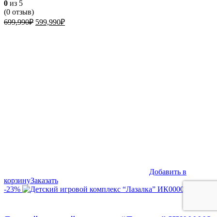
0
из 5
(
0
отзыв)
Первоначальная
Текущая
699,990
₽
599,990
₽
цена
цена:
составляла
599,990₽.
699,990₽.
Добавить в
корзину
Заказать
-23%