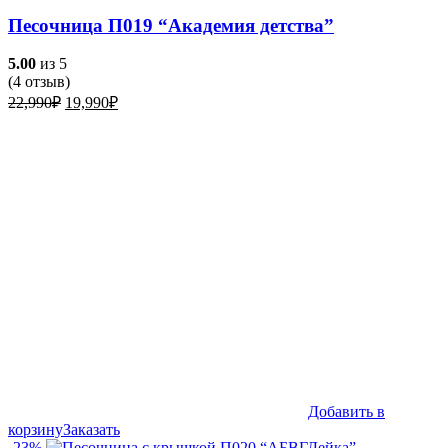
Песочница П019 “Академия детства”
5.00
из 5
(
4
отзыв)
Первоначальная
Текущая
22,990
₽
19,990
₽
цена
цена:
составляла
19,990₽.
22,990₽.
Добавить в
корзину
Заказать
-23%