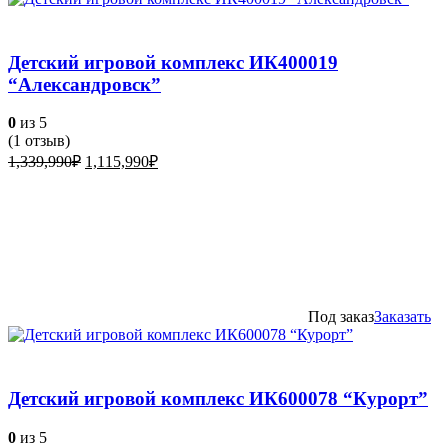
Детский игровой комплекс ИК400019
“Александровск”
0
из 5
(
1
отзыв)
Первоначальная
Текущая
1,339,990
₽
1,115,990
₽
цена
цена:
составляла
1,115,990₽.
1,339,990₽.
Под заказ
Заказать
Детский игровой комплекс ИК600078 “Курорт”
0
из 5