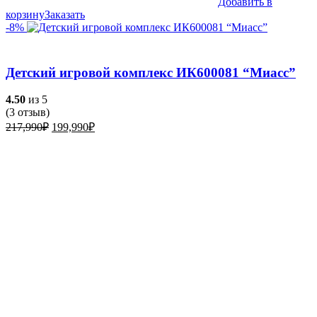
Добавить в
корзину
Заказать
-8%
Детский игровой комплекс ИК600081 “Миасс”
4.50
из 5
(
3
отзыв)
Первоначальная
Текущая
217,990
₽
199,990
₽
цена
цена:
составляла
199,990₽.
217,990₽.