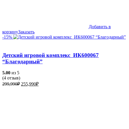
Добавить в
корзину
Заказать
-15%
Детский игровой комплекс ИК600067
“Благодарный”
5.00
из 5
(
4
отзыв)
Первоначальная
Текущая
299,990
₽
255,990
₽
цена
цена:
составляла
255,990₽.
299,990₽.