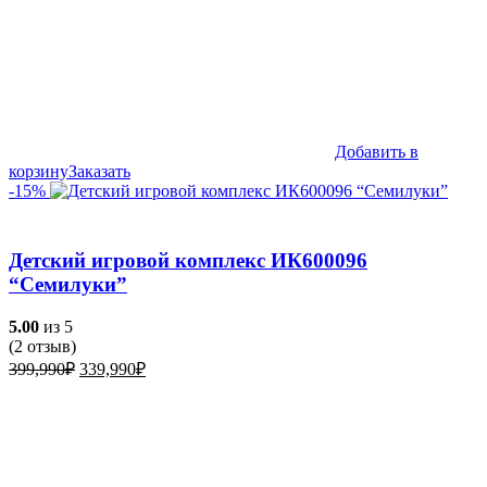
Добавить в
корзину
Заказать
-15%
Детский игровой комплекс ИК600096
“Семилуки”
5.00
из 5
(
2
отзыв)
Первоначальная
Текущая
399,990
₽
339,990
₽
цена
цена:
составляла
339,990₽.
399,990₽.