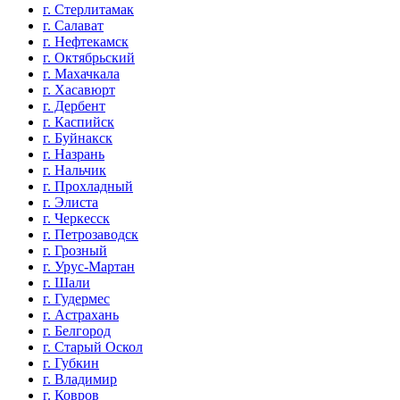
г. Стерлитамак
г. Салават
г. Нефтекамск
г. Октябрьский
г. Махачкала
г. Хасавюрт
г. Дербент
г. Каспийск
г. Буйнакск
г. Назрань
г. Нальчик
г. Прохладный
г. Элиста
г. Черкесск
г. Петрозаводск
г. Грозный
г. Урус-Мартан
г. Шали
г. Гудермес
г. Астрахань
г. Белгород
г. Старый Оскол
г. Губкин
г. Владимир
г. Ковров