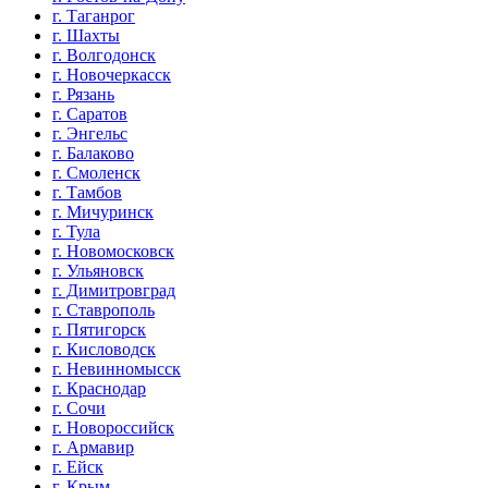
г. Таганрог
г. Шахты
г. Волгодонск
г. Новочеркасск
г. Рязань
г. Саратов
г. Энгельс
г. Балаково
г. Смоленск
г. Тамбов
г. Мичуринск
г. Тула
г. Новомосковск
г. Ульяновск
г. Димитровград
г. Ставрополь
г. Пятигорск
г. Кисловодск
г. Невинномысск
г. Краснодар
г. Сочи
г. Новороссийск
г. Армавир
г. Ейск
г. Крым