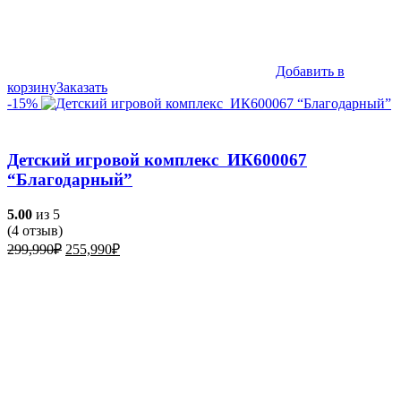
Добавить в
корзину
Заказать
-15%
Детский игровой комплекс ИК600067
“Благодарный”
5.00
из 5
(
4
отзыв)
Первоначальная
Текущая
299,990
₽
255,990
₽
цена
цена:
составляла
255,990₽.
299,990₽.