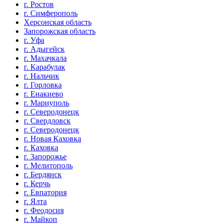
г. Ростов
г. Симферополь
Херсонская область
Запорожская область
г. Уфа
г. Адыгейск
г. Махачкала
г. Карабулак
г. Нальчик
г. Горловка
г. Енакиево
г. Мариуполь
г. Северодонецк
г. Свердловск
г. Северодонецк
г. Новая Каховка
г. Каховка
г. Запорожье
г. Мелитополь
г. Бердянск
г. Керчь
г. Евпатория
г. Ялта
г. Феодосия
г. Майкоп